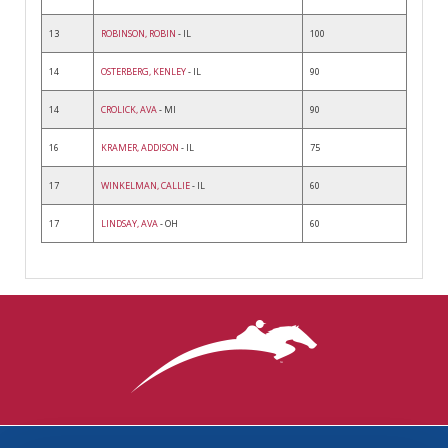
13
ROBINSON, ROBIN
- IL
100
14
OSTERBERG, KENLEY
- IL
90
14
CROLICK, AVA
- MI
90
16
KRAMER, ADDISON
- IL
75
17
WINKELMAN, CALLIE
- IL
60
17
LINDSAY, AVA
- OH
60