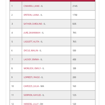
1
CIMAROLI, JANE
- IL
2145
2
EPSTEIN, LIANA
- IL
1750
3
SATHER, CAROLINE
- IL
835
4
JURS, SAVANNAH
- IL
795
5
LIGGETT, ALITA
- IL
765
6
DYCUS, MALIN
- IL
550
7
LACKEY, EMMA
- IL
450
8
MORLOCK, EMILY
- IL
330
9
LOPRESTI, PAIGE
- IL
200
10
CAPOZZI, JULIA
- MA
160
11
SIERPIEN, KAYLEE
- IL
125
12
HERZOG, LILLY
- OH
120